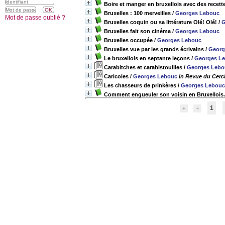
Boire et manger en bruxellois avec des recet
Bruxelles : 100 merveilles
/
Georges Lebouc
Mot de passe oublié ?
Bruxelles coquin ou sa littérature Olé! Olé!
/
G
Bruxelles fait son cinéma
/
Georges Lebouc
Bruxelles occupée
/
Georges Lebouc
Bruxelles vue par les grands écrivains
/
Georg
Le bruxellois en septante leçons
/
Georges L
Carabitches et carabistouilles
/
Georges Lebo
Caricoles
/
Georges Lebouc
in Revue du Cercl
Les chasseurs de prinkères
/
Georges Lebouc
Comment engueuler son voisin en Bruxellois.
1