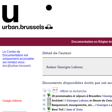
Documentation en Région bru
Le Centre de
Détail de l'auteur
Documentation est
uniquement accessible
sur rendez-vous :
doc@urban.brussels
Auteur Georges Lebouc
Documents disponibles écrits par cet au
Affiner la recherche
20 promenades et séjours à Bruxelles
/
Georg
Usage interne
Architek !
/
Georges Lebouc
in Revue du Cerc
Bargoensch, bourgontche, etc…
/
Georges L
Best Tof!
/
Jean d' Osta