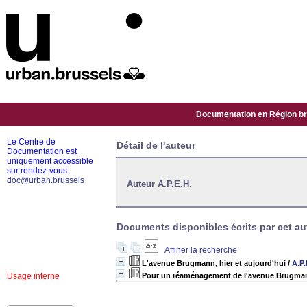
Documentation en Région bru
Le Centre de
Détail de l'auteur
Documentation est
uniquement accessible
sur rendez-vous :
doc@urban.brussels
Auteur A.P.E.H.
Documents disponibles écrits par cet aut
Affiner la recherche
L'avenue Brugmann, hier et aujourd'hui
/
A.P.
Usage interne
Pour un réaménagement de l'avenue Brugman