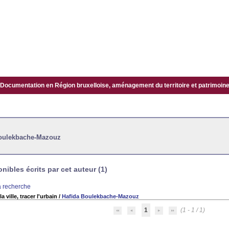
Documentation en Région bruxelloise, aménagement du territoire et patrimoine.
Boulekbache-Mazouz
ibles écrits par cet auteur (1)
la recherche
ville, tracer l'urbain
/
Hafida Boulekbache-Mazouz
1
(1 - 1 / 1)