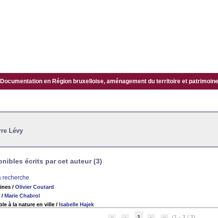
Documentation en Région bruxelloise, aménagement du territoire et patrimoine.
rre Lévy
ibles écrits par cet auteur (3)
la recherche
ines
/
Olivier Coutard
/
Marie Chabrol
ble à la nature en ville
/
Isabelle Hajek
1
(1 - 3 / 3)