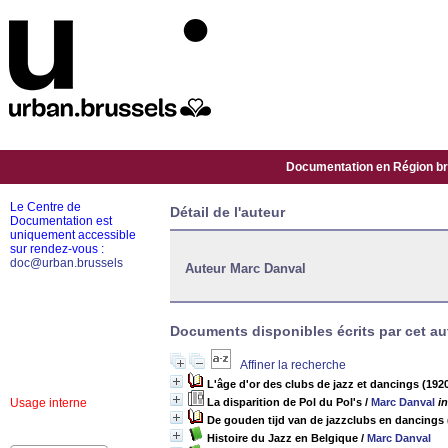
Documentation en Région bru
Le Centre de
Détail de l'auteur
Documentation est
uniquement accessible
sur rendez-vous :
doc@urban.brussels
Auteur Marc Danval
Documents disponibles écrits par cet aut
Affiner la recherche
L'âge d'or des clubs de jazz et dancings (192
Usage interne
La disparition de Pol du Pol's
/
Marc Danval
i
De gouden tijd van de jazzclubs en dancings 
Histoire du Jazz en Belgique
/
Marc Danval