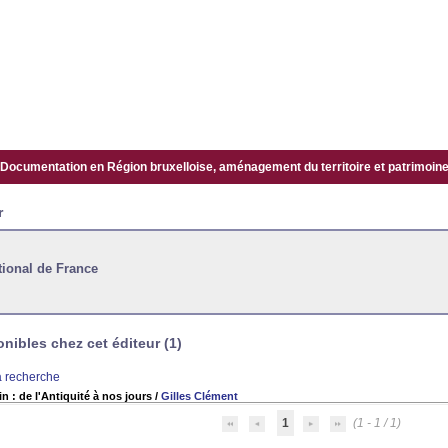
Documentation en Région bruxelloise, aménagement du territoire et patrimoine.
r
tional de France
ibles chez cet éditeur (1)
la recherche
in : de l'Antiquité à nos jours
/
Gilles Clément
1
(1 - 1 / 1)