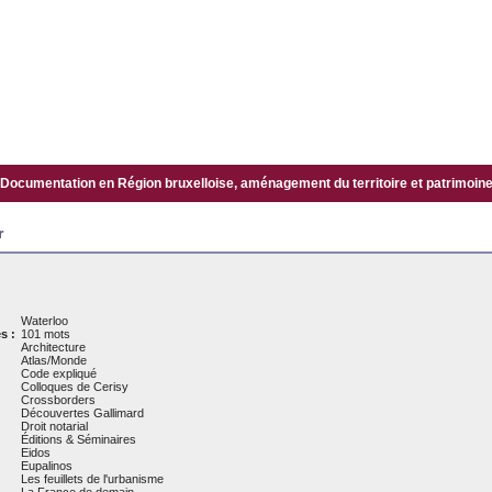
Documentation en Région bruxelloise, aménagement du territoire et patrimoine.
r
Waterloo
s :
101 mots
Architecture
Atlas/Monde
Code expliqué
Colloques de Cerisy
Crossborders
Découvertes Gallimard
Droit notarial
Éditions & Séminaires
Eidos
Eupalinos
Les feuillets de l'urbanisme