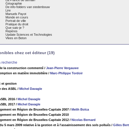
La France de demain
Géographie
De info-folders van stedenbouw
Lire
Manuels Payot
Monde en cours
Portrait de ville
Pratique du droit
Que sais-je ?
Repères
Update Sciences et Technologies
Vlees en Beton
ibles chez cet éditeur (19)
la recherche
de la construction commenté
/
Jean-Pierre Vergauwe
éemption en matière immobilière
/
Marc-Philippe Tordoir
 et gestion
ue des ASBL
/
Michel Davagle
ASBL 2016
/
Michel Davagle
ASBL 2017
/
Michel Davagle
gement en Région de Bruxelles-Capitale 2007
/
Melih Bolca
gement en Région de Bruxelles-Capitale 2010
gement en Région de Bruxelles-Capitale 2012
/
Nicolas Bernard
 5 mars 2009 relative à la gestion et à l'assainissement des sols pollués
/
Gilles Ber