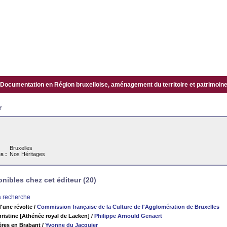
Documentation en Région bruxelloise, aménagement du territoire et patrimoine.
r
Bruxelles
s :
Nos Héritages
ibles chez cet éditeur (20)
la recherche
d'une révolte
/
Commission française de la Culture de l'Agglomération de Bruxelles
hristine [Athénée royal de Laeken]
/
Philippe Arnould Genaert
ères en Brabant
/
Yvonne du Jacquier