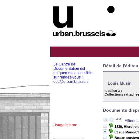
Le Centre de
Détail de l'éditeu
Documentation est
uniquement accessible
sur rendez-vous :
doc@urban.brussels
Louis Musin
localisé à :
Collections rattachée
Documents dispon
Affiner 
Usage interne
1830, Histoire 
83 rue Marie-C
Beaux presbyt