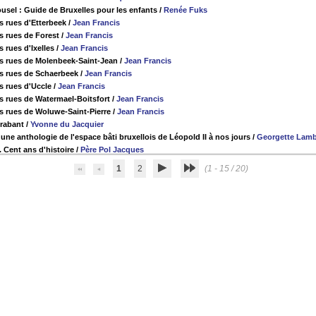
ousel : Guide de Bruxelles pour les enfants
/
Renée Fuks
 rues d'Etterbeek
/
Jean Francis
 rues de Forest
/
Jean Francis
 rues d'Ixelles
/
Jean Francis
s rues de Molenbeek-Saint-Jean
/
Jean Francis
s rues de Schaerbeek
/
Jean Francis
 rues d'Uccle
/
Jean Francis
 rues de Watermael-Boitsfort
/
Jean Francis
 rues de Woluwe-Saint-Pierre
/
Jean Francis
Brabant
/
Yvonne du Jacquier
une anthologie de l'espace bâti bruxellois de Léopold II à nos jours
/
Georgette Lamb
 Cent ans d'histoire
/
Père Pol Jacques
1
2
(1 - 15 / 20)