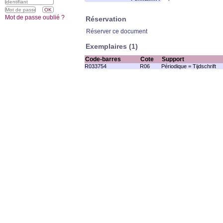
Mot de passe oublié ?
Réservation
Réserver ce document
Exemplaires (1)
Code-barres
Cote
Support
R033754
R06
Périodique = Tijdschrift