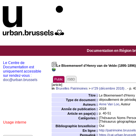
Documentation en Région bru
Le Centre de
Le Bloemenwerf d'Henry van de Velde (1895-1896)
Documentation est
uniquement accessible
sur rendez-vous :
Public
ISBD
doc@urban.brussels
[article]
in
Bruxelles Patrimoines
>
n°29 (décembre 2018)
. - p. 4
Titre :
Le Bloemenwerf d'Henry 
dépouillement de périodi
Type de document :
Anne Van Loo
, Auteur
Auteurs :
2018
Année de publication :
p. 40-51
Article en page(s) :
[Thésaurus Noms Person
Catégories :
[Thésaurus géographiqu
Usage interne
Oui
Bibliographie bruxelloise :
http://patrimoine.brussel
En ligne :
https://cat.urban.brusse
Permalink :