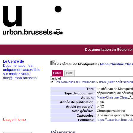
Documentation en Région bru
Le Centre de
Le château de Montquintin
/
Marie-Christine Clae
Documentation est
uniquement accessible
Public
ISBD
sur rendez-vous :
doc@urban.brussels
[article]
in
Les Nouvelles du Patrimoine
>
n°68 (juillet-août-sept
Titre :
Le château de Montquinti
dépouillement de périodi
Type de document :
Marie-Christine Claes
, A
Auteurs :
1996
Année de publication :
p. 32
Article en page(s) :
Chronique wallonne
Note générale :
[Thésaurus géographiqu
Catégories :
Usage interne
https://cat.urban.brusse
Permalink :
Réservation