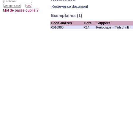
Réserver ce document
Mot de passe oublié ?
Exemplaires (1)
Code-barres
Cote
Support
R016986
R14
Périodique = Tijdschrift