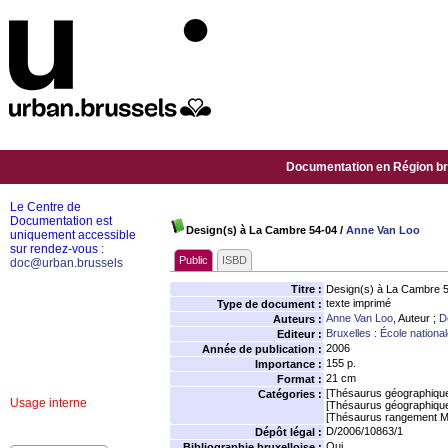
Documentation en Région bru
Le Centre de
Documentation est
Design(s) à La Cambre 54-04
/
Anne Van Loo
uniquement accessible
sur rendez-vous :
Public
ISBD
doc@urban.brussels
Titre :
Design(s) à La Cambre 
texte imprimé
Type de document :
Anne Van Loo
, Auteur ;
D
Auteurs :
Bruxelles : École nation
Editeur :
2006
Année de publication :
155 p.
Importance :
21 cm
Format :
[Thésaurus géographiqu
Catégories :
Usage interne
[Thésaurus géographiqu
[Thésaurus rangement M
D/2006/10863/1
Dépôt légal :
Oui
Bibliographie bruxelloise :