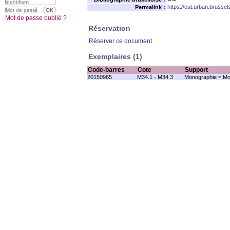
https://cat.urban.brusse
Permalink :
Mot de passe oublié ?
Réservation
Réserver ce document
Exemplaires (1)
Code-barres
Cote
Support
20150965
M34.1 - M34.3
Monographie = Mo