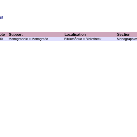
nt
ote
Support
Localisation
Section
30
Monographie = Monografie
Bibliothèque = Bibliotheek
Monographies