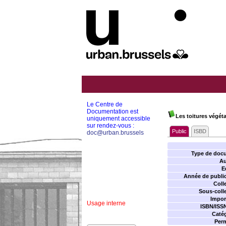
Le Centre de
Documentation est
Les toitures végéta
uniquement accessible
sur rendez-vous :
Public
ISBD
doc@urban.brussels
Type de doc
Au
E
Année de public
Coll
Sous-colle
Impor
Usage interne
ISBN/ISS
Catég
Perm