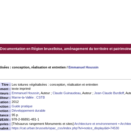
Documentation en Région bruxelloise, aménagement du territoire et patrimoine.
lisées : conception, réalisation et entretien
/
Emmanuel Houssin
Titre :
Les toitures végétalisées : conception, réalisation et entretien
texte imprimé
ument :
Emmanuel Houssin
, Auteur ;
Claude Guinaudeau
, Auteur ;
Jean-Claude Burdloff
, Aut
teurs :
Marne-la-Vallée : CSTB
diteur :
2012
ation :
Guide pratique
ection :
Développement durable
ction :
95 p.
tance :
978-2-86891-481-1
N/EAN :
[Thésaurus rangement Monuments et sites]
Architecture et environnement = Architec
ories :
https://cat.urban.brussels/opac_css/index.php?lvl=notice_display&id=74530
alink :