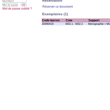
Réservation
Réserver ce document
Mot de passe oublié ?
Exemplaires (1)
Code-barres
Cote
Support
20090419
M32.1 - M32.2
Monographie = Mo