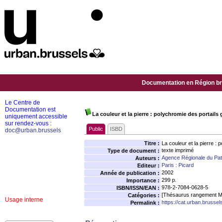
Documentation en Région bru
Le Centre de
Documentation est
La couleur et la pierre : polychromie des portail
uniquement accessible
sur rendez-vous :
Public
ISBD
doc@urban.brussels
Titre :
La couleur et la pierre :
texte imprimé
Type de document :
Agence Régionale du Pat
Auteurs :
Paris : Picard
Editeur :
2002
Année de publication :
299 p.
Importance :
978-2-7084-0628-5
ISBN/ISSN/EAN :
[Thésaurus rangement M
Catégories :
Usage interne
https://cat.urban.brusse
Permalink :