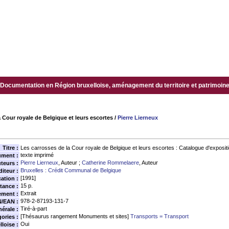
Documentation en Région bruxelloise, aménagement du territoire et patrimoine.
 Cour royale de Belgique et leurs escortes
/
Pierre Lierneux
Titre :
Les carrosses de la Cour royale de Belgique et leurs escortes : Catalogue d'exposit
texte imprimé
ument :
Pierre Lierneux
, Auteur ;
Catherine Rommelaere
, Auteur
teurs :
Bruxelles : Crédit Communal de Belgique
diteur :
[1991]
ation :
15 p.
tance :
Extrait
ment :
978-2-87193-131-7
N/EAN :
Tiré-à-part
érale :
[Thésaurus rangement Monuments et sites]
Transports = Transport
ories :
Oui
loise :