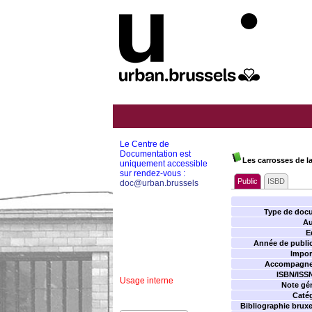
Le Centre de
Documentation est
Les carrosses de la
uniquement accessible
sur rendez-vous :
Public
ISBD
doc@urban.brussels
Type de doc
Au
E
Année de public
Impor
Accompagne
ISBN/ISS
Usage interne
Note gén
Catég
Bibliographie bruxel