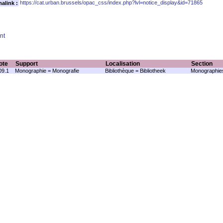
https://cat.urban.brussels/opac_css/index.php?lvl=notice_display&id=71865
alink :
nt
ote
Support
Localisation
Section
9.1
Monographie = Monografie
Bibliothèque = Bibliotheek
Monographie