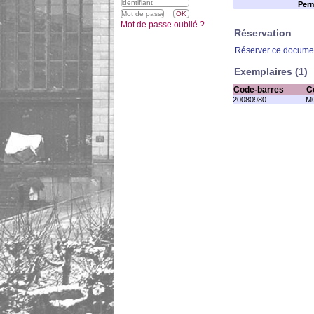
Perm
Mot de passe oublié ?
Réservation
Réserver ce docume
Exemplaires (1)
Code-barres
C
20080980
M0