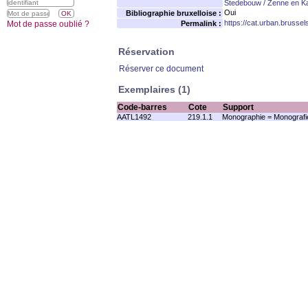
Stedebouw / Zenne en K
Oui
Bibliographie bruxelloise :
https://cat.urban.brusse
Mot de passe oublié ?
Permalink :
Réservation
Réserver ce document
Exemplaires (1)
Code-barres
Cote
Support
AATL1492
219.1.1
Monographie = Monografi