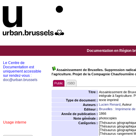
Documentation en Région bru
Le Centre de
Documentation est
Assainissement de Bruxelles. Suppression radicale 
uniquement accessible
l'agriculture. Projet de la Compagnie Chaufournière d
sur rendez-vous :
doc@urban.brussels
Public
ISBD
Titre :
Assainissement de Bruxell
intégrale à l'agriculture
texte imprimé
Type de document :
Lucien Renard
, Auteur
Auteurs :
Bruxelles : Imprimerie d
Editeur :
1866
Année de publication :
photocopies
Note générale :
Usage interne
[Thésaurus géographiqu
Catégories :
[Thésaurus géographiqu
[Thésaurus géographiqu
[Thésaurus rangement M