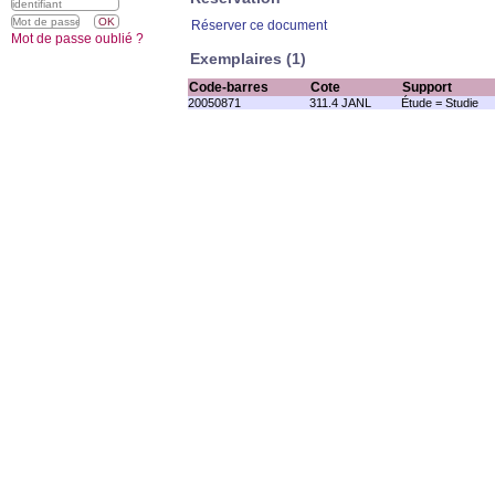
Réserver ce document
Mot de passe oublié ?
Exemplaires (1)
Code-barres
Cote
Support
20050871
311.4 JANL
Étude = Studie