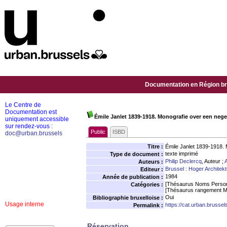
Documentation en Région bru
Le Centre de
Documentation est
Émile Janlet 1839-1918. Monografie over een negen
uniquement accessible
sur rendez-vous :
Public
ISBD
doc@urban.brussels
Titre :
Émile Janlet 1839-1918. 
texte imprimé
Type de document :
Philip Declercq
, Auteur ;
Auteurs :
Brussel : Hoger Architekt
Editeur :
1984
Année de publication :
[Thésaurus Noms Person
Catégories :
[Thésaurus rangement M
Oui
Bibliographie bruxelloise :
Usage interne
https://cat.urban.brusse
Permalink :
Réservation