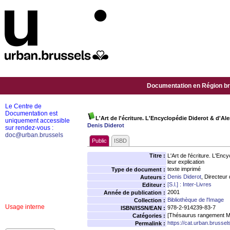
Documentation en Région bru
Le Centre de
Documentation est
L'Art de l'écriture. L'Encyclopédie Diderot & d'Al
uniquement accessible
Denis Diderot
sur rendez-vous :
doc@urban.brussels
Public
ISBD
Titre :
L'Art de l'écriture. L'En
leur explication
texte imprimé
Type de document :
Denis Diderot
, Directeur 
Auteurs :
[S.l.] : Inter-Livres
Editeur :
2001
Année de publication :
Bibliothèque de l'Image
Collection :
Usage interne
978-2-914239-83-7
ISBN/ISSN/EAN :
[Thésaurus rangement M
Catégories :
https://cat.urban.brusse
Permalink :