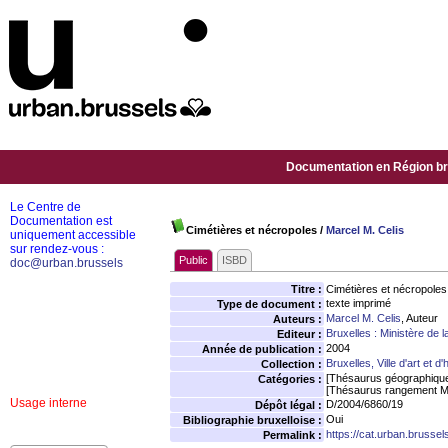
Documentation en Région bru
Le Centre de
Documentation est
Cimétières et nécropoles
/
Marcel M. Celis
uniquement accessible
sur rendez-vous :
Public
ISBD
doc@urban.brussels
Titre :
Cimétières et nécropoles
texte imprimé
Type de document :
Marcel M. Celis
, Auteur
Auteurs :
Bruxelles : Ministère 
Editeur :
2004
Année de publication :
Bruxelles, Ville d'art et d'
Collection :
[Thésaurus géographiqu
Catégories :
[Thésaurus rangement M
Usage interne
D/2004/6860/19
Dépôt légal :
Oui
Bibliographie bruxelloise :
https://cat.urban.brusse
Permalink :