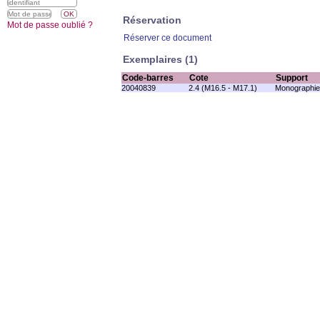
Réservation
Mot de passe oublié ?
Réserver ce document
Exemplaires (1)
Code-barres
Cote
Support
20040839
2.4 (M16.5 - M17.1)
Monographie