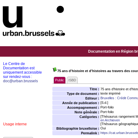
Documentation en Région bru
Le Centre de
Documentation est
75 ans d'histoire et d'histoires au travers des c
uniquement accessible
sur rendez-vous :
Public
ISBD
doc@urban.brussels
Titre :
75 ans d'histoire et d'hi
texte imprimé
Type de document :
Bruxelles : Crédit Commu
Editeur :
[S.d.]
Année de publication :
Port-folio
Accompagnement :
Port-folio
Note générale :
[Thésaurus rangement M
Catégories :
en Archieven
Usage interne
[Thésaurus géographiqu
Oui
Bibliographie bruxelloise :
https://cat.urban.brusse
Permalink :