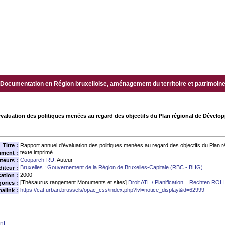
Documentation en Région bruxelloise, aménagement du territoire et patrimoine.
valuation des politiques menées au regard des objectifs du Plan régional de Dévelo
Titre :
Rapport annuel d'évaluation des politiques menées au regard des objectifs du Plan 
texte imprimé
ument :
Cooparch-RU
, Auteur
teurs :
Bruxelles : Gouvernement de la Région de Bruxelles-Capitale (RBC - BHG)
diteur :
2000
ation :
[Thésaurus rangement Monuments et sites]
Droit ATL / Planification = Rechten ROH 
ories :
https://cat.urban.brussels/opac_css/index.php?lvl=notice_display&id=62999
alink :
nt