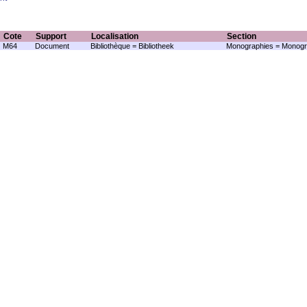
Cote
Support
Localisation
Section
M64
Document
Bibliothèque = Bibliotheek
Monographies = Monogr