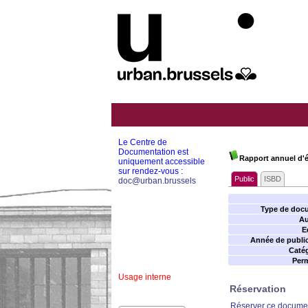
Le Centre de
Documentation est
Rapport annuel d'é
uniquement accessible
sur rendez-vous :
Public
ISBD
doc@urban.brussels
Type de doc
Au
E
Année de public
Catég
Perm
Usage interne
Réservation
Réserver ce docume