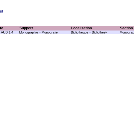
nt
te
Support
Localisation
Section
 AUD 1.4
Monographie = Monografie
Bibliothèque = Bibliotheek
Monograp