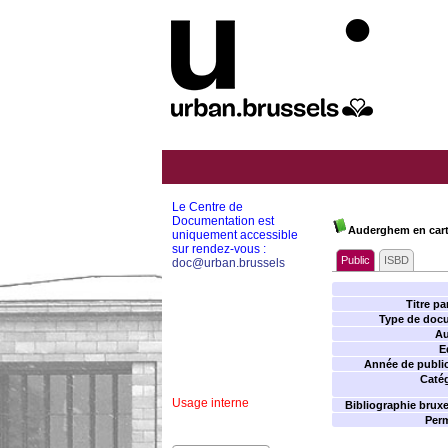
Le Centre de
Documentation est
Auderghem en cart
uniquement accessible
sur rendez-vous :
Public
ISBD
doc@urban.brussels
Titre par
Type de doc
Au
E
Année de public
Catég
Usage interne
Bibliographie bruxel
Perm