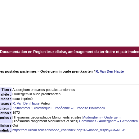
Documentation en Région bruxelloise, aménagement du territoire et patrimoine.
es postales anciennes = Oudergem in oude prentkaarten
/
R. Van Den Haute
Titre :
Auderghem en cartes postales anciennes
Oudergem in oude prentkaarten
allèle :
texte imprimé
ument :
R. Van Den Haute
, Auteur
teurs :
Zaltbommel : Bibliothèque Européenne = Europese Bibliotheek
diteur :
1972
ation :
[Thésaurus géographique Monuments et sites]
Auderghem = Oudergem
ories :
[Thésaurus rangement Monuments et sites]
Communes / Auderghem = Gemeenten 
Oui
loise :
https://cat.urban.brussels/opac_css/index.php?lvl=notice_display&id=61519
alink :