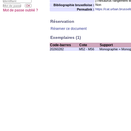
[Thésaurus rangement M
Non
Bibliographie bruxelloise :
https://cat.urban.brusse
Permalink :
Mot de passe oublié ?
Réservation
Réserver ce document
Exemplaires (1)
Code-barres
Cote
Support
20260282
M52 - M56
Monographie = Monogr