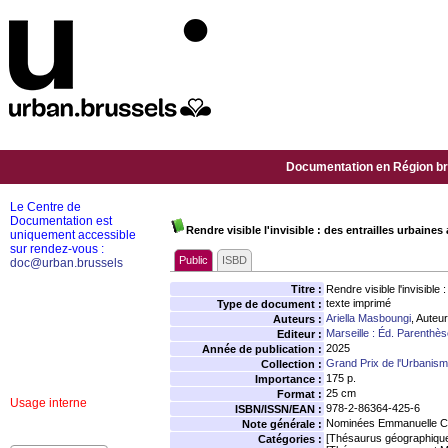
Documentation en Région bru
Le Centre de
Documentation est
Rendre visible l'invisible : des entrailles urbaine
uniquement accessible
sur rendez-vous :
Public
ISBD
doc@urban.brussels
Titre :
Rendre visible l'invisible
texte imprimé
Type de document :
Ariella Masboungi
, Auteur
Auteurs :
Marseille : Éd. Parenthè
Editeur :
2025
Année de publication :
Grand Prix de l'Urbanis
Collection :
175 p.
Importance :
25 cm
Format :
Usage interne
978-2-86364-425-6
ISBN/ISSN/EAN :
Nominées Emmanuelle Cos
Note générale :
[Thésaurus géographiqu
Catégories :