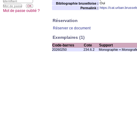
Oui
Bibliographie bruxelloise :
https://cat.urban.brusse
Permalink :
Mot de passe oublié ?
Réservation
Réserver ce document
Exemplaires (1)
Code-barres
Cote
Support
20260250
234.6.2
Monographie = Monografi