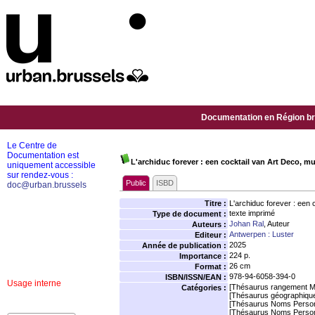
Documentation en Région bru
Le Centre de
Documentation est
L'archiduc forever : een cocktail van Art Deco, m
uniquement accessible
sur rendez-vous :
Public
ISBD
doc@urban.brussels
Titre :
L'archiduc forever : een
texte imprimé
Type de document :
Johan Ral
, Auteur
Auteurs :
Antwerpen : Luster
Editeur :
2025
Année de publication :
224 p.
Importance :
26 cm
Format :
978-94-6058-394-0
ISBN/ISSN/EAN :
Usage interne
[Thésaurus rangement M
Catégories :
[Thésaurus géographiqu
[Thésaurus Noms Person
[Thésaurus Noms Person