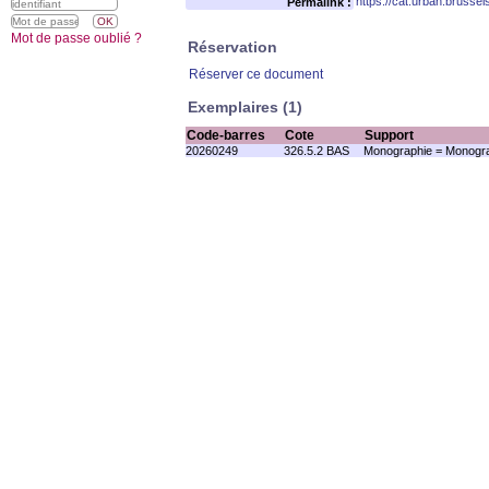
https://cat.urban.brusse
Permalink :
Mot de passe oublié ?
Réservation
Réserver ce document
Exemplaires (1)
Code-barres
Cote
Support
20260249
326.5.2 BAS
Monographie = Monogra