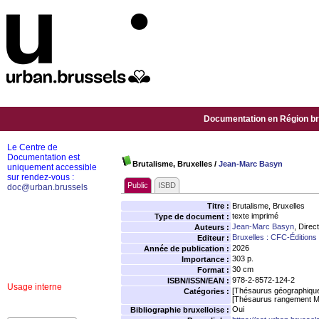
Documentation en Région bru
Le Centre de
Documentation est
Brutalisme, Bruxelles
/
Jean-Marc Basyn
uniquement accessible
sur rendez-vous :
Public
ISBD
doc@urban.brussels
Titre :
Brutalisme, Bruxelles
texte imprimé
Type de document :
Jean-Marc Basyn
, Direc
Auteurs :
Bruxelles : CFC-Éditions
Editeur :
2026
Année de publication :
303 p.
Importance :
30 cm
Format :
978-2-8572-124-2
ISBN/ISSN/EAN :
Usage interne
[Thésaurus géographiqu
Catégories :
[Thésaurus rangement M
Oui
Bibliographie bruxelloise :