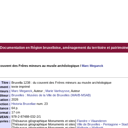
Documentation en Région bruxelloise, aménagement du territoire et patrimoine.
 couvent des Fréres mineurs au musée archéologique
/
Marc Meganck
Titre :
Bruxella 1238 : du couvent des Fréres mineurs au musée archéologique
texte imprimé
ument :
Marc Meganck
, Auteur ;
Marie Vanhuysse
, Auteur
teurs :
Bruxelles : Musées de la Ville de Bruxelles (MAVB-MSAB)
diteur :
2026
ation :
Historia Bruxellae
num. 23
ection :
64 p.
tance :
17 cm
ormat :
978-2-87488-032-2/1
N/EAN :
[Thésaurus géographique Monuments et sites]
Flandre = Vlaanderen
ories :
[Thésaurus géographique Monuments et sites]
Ville de Bruxelles - Pentagone = Stad
[Thésaurus géographique Monuments et sites]
Wallonie = Wallonië