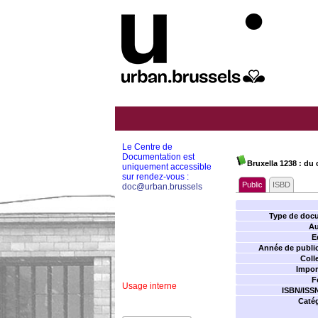
Le Centre de
Documentation est
Bruxella 1238 : du
uniquement accessible
sur rendez-vous :
Public
ISBD
doc@urban.brussels
Type de doc
Au
E
Année de public
Coll
Impor
F
Usage interne
ISBN/ISS
Catég