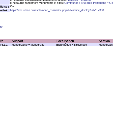
[Thésaurus rangement Monuments et sites]
Communes / Bruxelles-Pentagone = Gem
Oui
loise :
https://cat.urban.brussels/opac_css/index.php?lvl=notice_display&id=117398
alink :
nt
te
Support
Localisation
Section
 6.1.1
Monographie = Monografie
Bibliothèque = Bibliotheek
Monographi