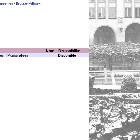
eenten / Brussel-Vijfhoek
Note
Disponibilité
es = Monografieën
Disponible