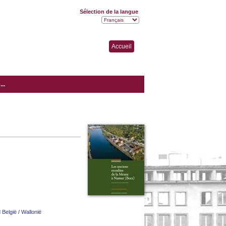
Sélection de la langue
Accueil
..
 België / Wallonië