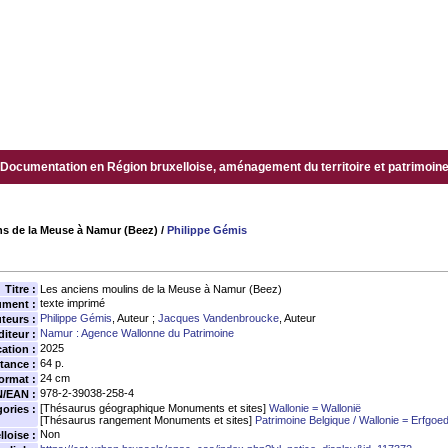
Documentation en Région bruxelloise, aménagement du territoire et patrimoine.
ns de la Meuse à Namur (Beez)
/
Philippe Gémis
Titre :
Les anciens moulins de la Meuse à Namur (Beez)
texte imprimé
ument :
Philippe Gémis
, Auteur ;
Jacques Vandenbroucke
, Auteur
teurs :
Namur : Agence Wallonne du Patrimoine
diteur :
2025
ation :
64 p.
tance :
24 cm
ormat :
978-2-39038-258-4
N/EAN :
[Thésaurus géographique Monuments et sites]
Wallonie = Wallonië
ories :
[Thésaurus rangement Monuments et sites]
Patrimoine Belgique / Wallonie = Erfgoed
Non
loise :