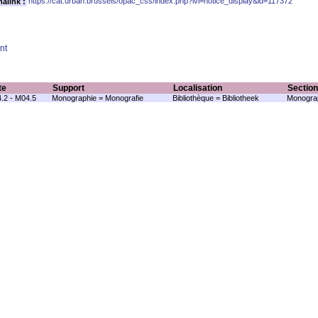
https://cat.urban.brussels/opac_css/index.php?lvl=notice_display&id=117372
alink :
nt
te
Support
Localisation
Section
.2 - M04.5
Monographie = Monografie
Bibliothèque = Bibliotheek
Monograp