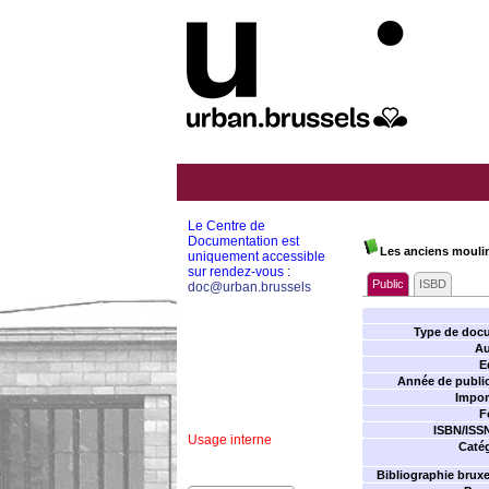
Le Centre de
Documentation est
Les anciens mouli
uniquement accessible
sur rendez-vous :
Public
ISBD
doc@urban.brussels
Type de doc
Au
E
Année de public
Impor
F
ISBN/ISS
Usage interne
Catég
Bibliographie bruxel