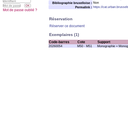
Non
Bibliographie bruxelloise :
https://cat.urban.brusse
Permalink :
Mot de passe oublié ?
Réservation
Réserver ce document
Exemplaires (1)
Code-barres
Cote
Support
20260054
M50 - M51
Monographie = Monogr