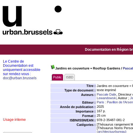
Documentation en Région bru
Le Centre de
Documentation est
Jardins en couverture = Rooftop Gardens
/
Pascal
uniquement accessible
sur rendez-vous :
Public
ISBD
doc@urban.brussels
Titre :
Jardins en couverture =
texte imprimé
Type de document :
Pascale Dalix
, Directeur 
Auteurs :
Lewandowski
, Auteur ;
J
Paris : Pavillon de l'Arsen
Editeur :
2025
Année de publication :
167 p.
Importance :
25 cm
Format :
Usage interne
978-2-35487-081-2
ISBN/ISSN/EAN :
[Thésaurus rangement M
Catégories :
[Thésaurus Noms Person
(architectuurbureau)