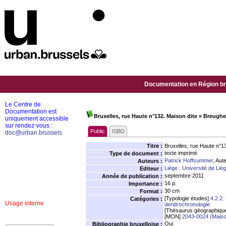
Documentation en Région bru
Le Centre de
Documentation est
Bruxelles, rue Haute n°132. Maison dite « Breugh
uniquement accessible
sur rendez-vous :
Public
ISBD
doc@urban.brussels
Titre :
Bruxelles, rue Haute n°1
texte imprimé
Type de document :
Patrick Hoffsummer
, Aut
Auteurs :
Liège : Université de Li
Editeur :
septembre 2011
Année de publication :
16 p.
Importance :
30 cm
Format :
[Typologie études]
4.2.2.
Catégories :
Usage interne
dendrochronologie
[Thésaurus géographiqu
[MON]
2043-0024 (Maiso
Oui
Bibliographie bruxelloise :