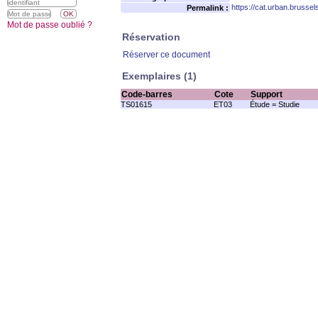
https://cat.urban.brusse
Permalink :
Mot de passe oublié ?
Réservation
Réserver ce document
Exemplaires (1)
Code-barres
Cote
Support
TS01615
ET03
Étude = Studie