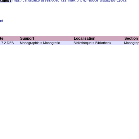
https://cat.urban.brussels/opac_css/index.php?lvl=notice_display&id=116437
alink :
nt
te
Support
Localisation
Section
.7.2 DEB
Monographie = Monografie
Bibliothèque = Bibliotheek
Monograp