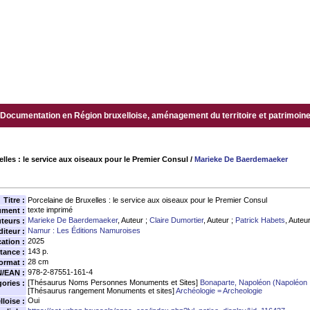
Documentation en Région bruxelloise, aménagement du territoire et patrimoine.
lles : le service aux oiseaux pour le Premier Consul
/
Marieke De Baerdemaeker
Titre :
Porcelaine de Bruxelles : le service aux oiseaux pour le Premier Consul
texte imprimé
ument :
Marieke De Baerdemaeker
, Auteur ;
Claire Dumortier
, Auteur ;
Patrick Habets
, Auteu
teurs :
Namur : Les Éditions Namuroises
diteur :
2025
ation :
143 p.
tance :
28 cm
ormat :
978-2-87551-161-4
N/EAN :
[Thésaurus Noms Personnes Monuments et Sites]
Bonaparte, Napoléon (Napoléon 
ories :
[Thésaurus rangement Monuments et sites]
Archéologie = Archeologie
Oui
loise :