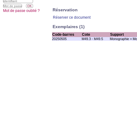
Réservation
Mot de passe oublié ?
Réserver ce document
Exemplaires (1)
Code-barres
Cote
Support
20250505
M49.3 - M49.5
Monographie = Mo