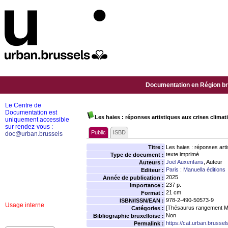
Documentation en Région bru
Le Centre de
Documentation est
Les haies : réponses artistiques aux crises climat
uniquement accessible
sur rendez-vous :
Public
ISBD
doc@urban.brussels
Titre :
Les haies : réponses arti
texte imprimé
Type de document :
Joël Auxenfans
, Auteur
Auteurs :
Paris : Manuella éditions
Editeur :
2025
Année de publication :
237 p.
Importance :
21 cm
Format :
978-2-490-50573-9
ISBN/ISSN/EAN :
Usage interne
[Thésaurus rangement M
Catégories :
Non
Bibliographie bruxelloise :
https://cat.urban.brusse
Permalink :