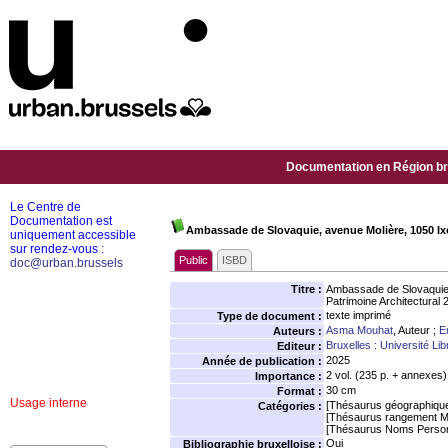
Documentation en Région bru
Le Centre de
Documentation est
Ambassade de Slovaquie, avenue Molière, 1050 Ix
uniquement accessible
sur rendez-vous :
Public
ISBD
doc@urban.brussels
Titre :
Ambassade de Slovaquie, a
Patrimoine Architectural
texte imprimé
Type de document :
Asma Mouhat
, Auteur ;
E
Auteurs :
Bruxelles : Université Li
Editeur :
2025
Année de publication :
2 vol. (235 p. + annexes)
Importance :
30 cm
Format :
Usage interne
[Thésaurus géographiqu
Catégories :
[Thésaurus rangement M
[Thésaurus Noms Person
Oui
Bibliographie bruxelloise :