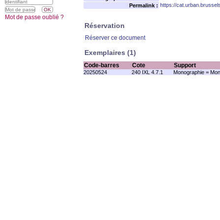
https://cat.urban.brusse
Permalink :
Mot de passe oublié ?
Réservation
Réserver ce document
Exemplaires (1)
Code-barres
Cote
Support
20250524
240 IXL 4.7.1
Monographie = Mon