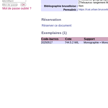
[Thésaurus rangement M
Non
Bibliographie bruxelloise :
Mot de passe oublié ?
https://cat.urban.brusse
Permalink :
Réservation
Réserver ce document
Exemplaires (1)
Code-barres
Cote
Support
20250517
744.5.2 WIL
Monographie = Mono