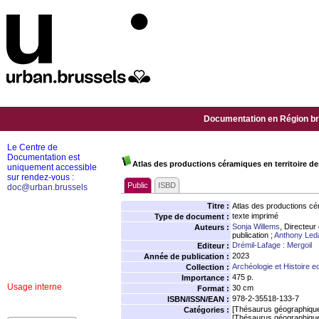
Documentation en Région bru
Le Centre de
Documentation est
Atlas des productions céramiques en territoire d
uniquement accessible
sur rendez-vous :
Public
ISBD
doc@urban.brussels
Titre :
Atlas des productions cé
texte imprimé
Type de document :
Sonja Willems
, Directeur
Auteurs :
publication ;
Anthony Led
Drémil-Lafage : Mergoil
Editeur :
2023
Année de publication :
Archéologie et Histoire 
Collection :
475 p.
Importance :
Usage interne
30 cm
Format :
978-2-35518-133-7
ISBN/ISSN/EAN :
[Thésaurus géographiqu
Catégories :
[Thésaurus géographiqu