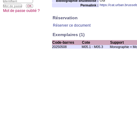
Oui
Bibliographie bruxelloise :
https://cat.urban.brusse
Permalink :
Mot de passe oublié ?
Réservation
Réserver ce document
Exemplaires (1)
Code-barres
Cote
Support
20250508
M05.1 - M05.3
Monographie = Mo