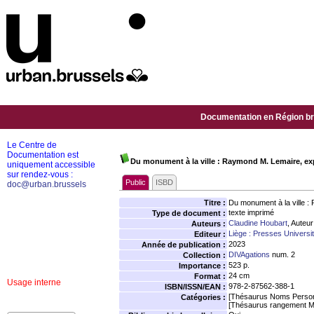
Documentation en Région bru
Le Centre de
Documentation est
Du monument à la ville : Raymond M. Lemaire, exp
uniquement accessible
sur rendez-vous :
Public
ISBD
doc@urban.brussels
Titre :
Du monument à la ville :
texte imprimé
Type de document :
Claudine Houbart
, Auteur
Auteurs :
Liège : Presses Universit
Editeur :
2023
Année de publication :
DIVAgations
num. 2
Collection :
523 p.
Importance :
24 cm
Format :
Usage interne
978-2-87562-388-1
ISBN/ISSN/EAN :
[Thésaurus Noms Person
Catégories :
[Thésaurus rangement M