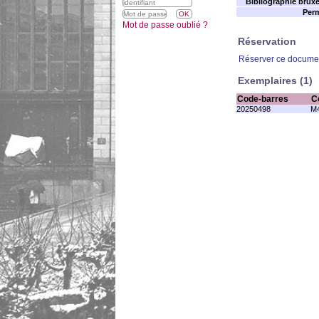
Bibliographie bruxel
Perm
Mot de passe oublié ?
Réservation
Réserver ce docume
Exemplaires (1)
Code-barres
C
20250498
M4