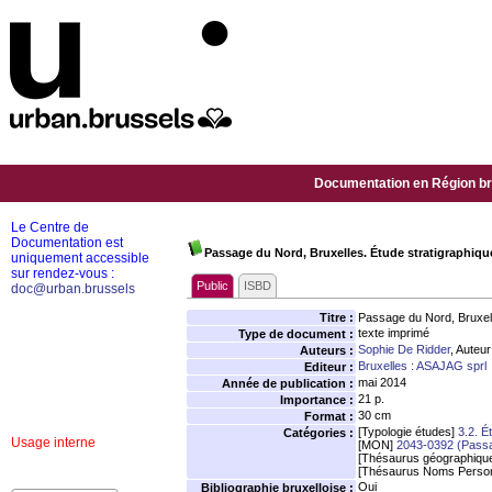
Documentation en Région bru
Le Centre de
Documentation est
Passage du Nord, Bruxelles. Étude stratigraphiqu
uniquement accessible
sur rendez-vous :
Public
ISBD
doc@urban.brussels
Titre :
Passage du Nord, Bruxell
texte imprimé
Type de document :
Sophie De Ridder
, Auteur
Auteurs :
Bruxelles : ASAJAG sprl
Editeur :
mai 2014
Année de publication :
21 p.
Importance :
30 cm
Format :
[Typologie études]
3.2. É
Catégories :
Usage interne
[MON]
2043-0392 (Pass
[Thésaurus géographiqu
[Thésaurus Noms Person
Oui
Bibliographie bruxelloise :