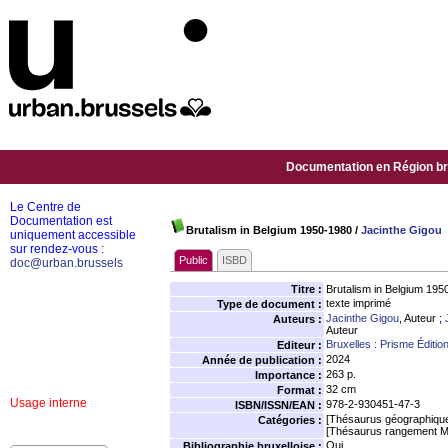
Documentation en Région bru
Le Centre de
Documentation est
Brutalism in Belgium 1950-1980
/
Jacinthe Gigou
uniquement accessible
sur rendez-vous :
Public
ISBD
doc@urban.brussels
Titre :
Brutalism in Belgium 195
texte imprimé
Type de document :
Jacinthe Gigou
, Auteur ;
Auteurs :
Auteur
Bruxelles : Prisme Éditio
Editeur :
2024
Année de publication :
263 p.
Importance :
32 cm
Format :
Usage interne
978-2-930451-47-3
ISBN/ISSN/EAN :
[Thésaurus géographiqu
Catégories :
[Thésaurus rangement M
Oui
Bibliographie bruxelloise :