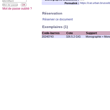
https://cat.urban.brusse
Permalink :
Mot de passe oublié ?
Réservation
Réserver ce document
Exemplaires (1)
Code-barres
Cote
Support
20240743
326.5.2 GIG
Monographie = Mono