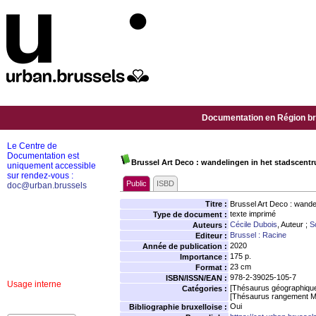
Documentation en Région bru
Le Centre de
Documentation est
Brussel Art Deco : wandelingen in het stadscent
uniquement accessible
sur rendez-vous :
Public
ISBD
doc@urban.brussels
Titre :
Brussel Art Deco : wande
texte imprimé
Type de document :
Cécile Dubois
, Auteur ;
S
Auteurs :
Brussel : Racine
Editeur :
2020
Année de publication :
175 p.
Importance :
23 cm
Format :
978-2-39025-105-7
ISBN/ISSN/EAN :
Usage interne
[Thésaurus géographiqu
Catégories :
[Thésaurus rangement M
Oui
Bibliographie bruxelloise :