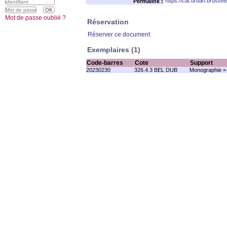
https://cat.urban.brusse
Permalink :
Mot de passe oublié ?
Réservation
Réserver ce document
Exemplaires (1)
Code-barres
Cote
Support
20230230
326.4.3 BEL DUB
Monographie =