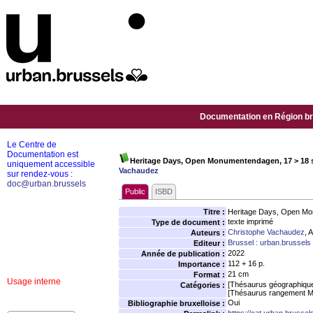
Documentation en Région bru
Le Centre de
Documentation est
Heritage Days, Open Monumentendagen, 17 > 18 se
uniquement accessible
Vachaudez
sur rendez-vous :
doc@urban.brussels
Public
ISBD
Titre :
Heritage Days, Open Mon
texte imprimé
Type de document :
Christophe Vachaudez
, 
Auteurs :
Brussel : urban.brussels
Editeur :
2022
Année de publication :
112 + 16 p.
Importance :
21 cm
Format :
Usage interne
[Thésaurus géographiqu
Catégories :
[Thésaurus rangement M
Oui
Bibliographie bruxelloise :