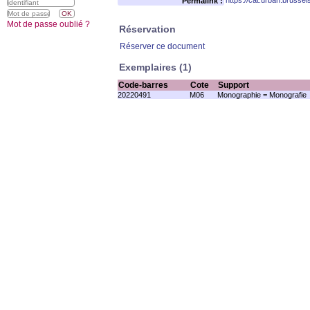
https://cat.urban.brusse
Permalink :
Mot de passe oublié ?
Réservation
Réserver ce document
Exemplaires (1)
Code-barres
Cote
Support
20220491
M06
Monographie = Monografie