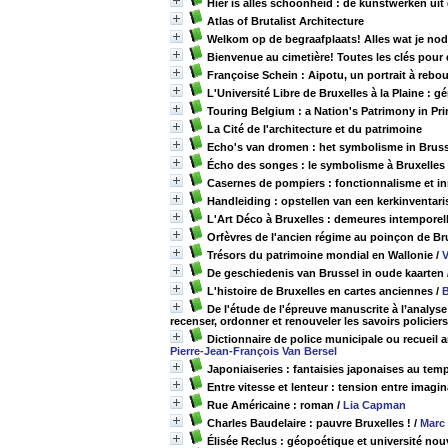
Hier is alles schoonheid : de kunstwerken uit 
Atlas of Brutalist Architecture
Welkom op de begraafplaats! Alles wat je nod
Bienvenue au cimetière! Toutes les clés pour 
Françoise Schein : Aipotu, un portrait à rebou
L'Université Libre de Bruxelles à la Plaine 
Touring Belgium : a Nation's Patrimony in Pri
La Cité de l'architecture et du patrimoine
Echo's van dromen : het symbolisme in Bruss
Écho des songes : le symbolisme à Bruxelles
Casernes de pompiers : fonctionnalisme et i
Handleiding : opstellen van een kerkinventari
L'Art Déco à Bruxelles : demeures intemporel
Orfèvres de l'ancien régime au poinçon de B
Trésors du patrimoine mondial en Wallonie
/
V
De geschiedenis van Brussel in oude kaarten
L'histoire de Bruxelles en cartes anciennes
/
De l'étude de l'épreuve manuscrite à l’analyse 
recenser, ordonner et renouveler les savoirs policiers
Dictionnaire de police municipale ou recueil 
Pierre-Jean-François Van Bersel
Japoniaiseries : fantaisies japonaises au tem
Entre vitesse et lenteur : tension entre imagin
Rue Américaine : roman
/
Lia Capman
Charles Baudelaire : pauvre Bruxelles !
/
Marc
Élisée Reclus : géopoétique et université nou