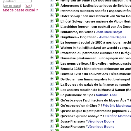
Henry van de Velde's La Nouvelle Maison : th
Arboretums & jardins botaniques de Belgique
Mot de passe oublié ?
Patrimoines militaires habités : espaces intéri
Hotel Solvay : een meesterwerk van Victor Ho
L'hôtel Solvay : œuvre majeure de Victor Hort
L'archiduc forever : een cocktail van Art Dec
Brutalisme, Bruxelles
/
Jean-Marc Basyn
Brigittines = Brigittinen
/
Alexandra Deprez
Le logement social de 1850 à nos jours : arc
Werken in het lelijksteland ter wereld : zorgza
Protection du patrimoine culturel dans la régi
Brusselse plaatsnamen : uitdagingen van vro
Les noms de lieux à Bruxelles : enjeux passés
Bruxella 1238 : Minderbroederklooster tot a
Bruxella 1238 : du couvent des Fréres mineu
De Beurs : van financiënpaleis tot biertempel
La Bourse : du palais de la finance au temple 
Les anciens moulins de la Meuse à Namur (B
Le patrimoine de Spa
/
Nathalie Absil
Qu'est-ce que l'architecture du Moyen Âge ?
Qu'est-ce qu'un théâtre ?
/
Frédéric Marchesa
Qu'est-ce que le petit patrimoine populaire ?
Qu'est-ce qu'une abbaye ?
/
Frédéric Marches
Josse Franssen
/
Véronique Boone
Josse Franssen
/
Véronique Boone