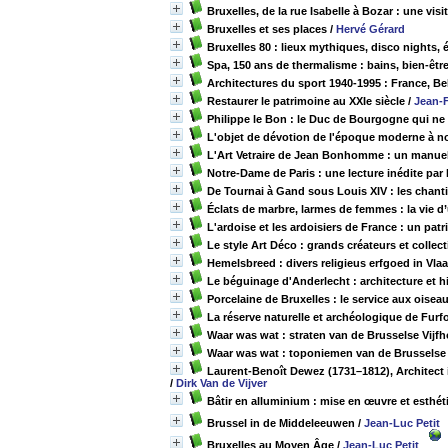
Bruxelles, de la rue Isabelle à Bozar : une vi
Bruxelles et ses places
/
Hervé Gérard
Bruxelles 80 : lieux mythiques, disco nights
Spa, 150 ans de thermalisme : bains, bien-être
Architectures du sport 1940-1995 : France, B
Restaurer le patrimoine au XXIe siècle
/
Jean-F
Philippe le Bon : le Duc de Bourgogne qui ne 
L'objet de dévotion de l'époque moderne à n
L'Art Vetraire de Jean Bonhomme : un manuel m
Notre-Dame de Paris : une lecture inédite par 
De Tournai à Gand sous Louis XIV : les chanti
Éclats de marbre, larmes de femmes : la vie d
L'ardoise et les ardoisiers de France : un pa
Le style Art Déco : grands créateurs et collec
Hemelsbreed : divers religieus erfgoed in Vla
Le béguinage d'Anderlecht : architecture et hi
Porcelaine de Bruxelles : le service aux oise
La réserve naturelle et archéologique de Furf
Waar was wat : straten van de Brusselse Vijfh
Waar was wat : toponiemen van de Brusselse V
Laurent-Benoît Dewez (1731–1812), Architect
/
Dirk Van de Vijver
Bâtir en alluminium : mise en œuvre et esthé
Brussel in de Middeleeuwen
/
Jean-Luc Petit
Bruxelles au Moyen Âge
/
Jean-Luc Petit