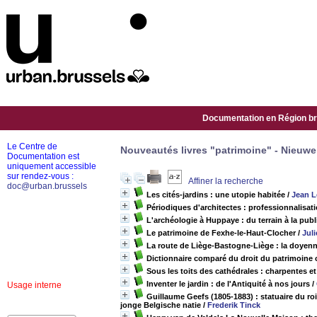
Documentation en Région bru
Le Centre de
Nouveautés livres "patrimoine" - Nieuw
Documentation est
uniquement accessible
sur rendez-vous :
Affiner la recherche
doc@urban.brussels
Les cités-jardins : une utopie habitée
/
Jean L
Périodiques d'architectes : professionnalisati
L'archéologie à Huppaye : du terrain à la publ
Le patrimoine de Fexhe-le-Haut-Clocher
/
Jul
La route de Liège-Bastogne-Liège : la doyenn
Dictionnaire comparé du droit du patrimoine c
Sous les toits des cathédrales : charpentes e
Inventer le jardin : de l'Antiquité à nos jours
/
Usage interne
Guillaume Geefs (1805-1883) : statuaire du ro
jonge Belgische natie
/
Frederik Tinck