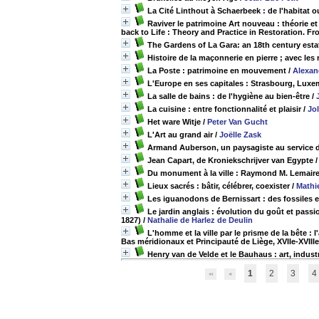
La Cité Linthout à Schaerbeek : de l'habitat 
Raviver le patrimoine Art nouveau : théorie et
back to Life : Theory and Practice in Restoration. Fr
The Gardens of La Gara: an 18th century esta
Histoire de la maçonnerie en pierre ; avec les
La Poste : patrimoine en mouvement
/
Alexan
L'Europe en ses capitales : Strasbourg, Luxe
La salle de bains : de l'hygiène au bien-être
/
La cuisine : entre fonctionnalité et plaisir
/
Jo
Het ware Witje
/
Peter Van Gucht
L'Art au grand air
/
Joëlle Zask
Armand Auberson, un paysagiste au service 
Jean Capart, de Kroniekschrijver van Egypte
Du monument à la ville : Raymond M. Lemaire,
Lieux sacrés : bâtir, célébrer, coexister
/
Mathi
Les iguanodons de Bernissart : des fossiles
Le jardin anglais : évolution du goût et pass
1827)
/
Nathalie de Harlez de Deulin
L'homme et la ville par le prisme de la bête :
Bas méridionaux et Principauté de Liège, XVIIe-XVIIIe
Henry van de Velde et le Bauhaus : art, indust
1
2
3
4