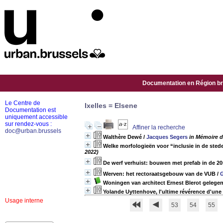
Documentation en Région bru
Le Centre de
Ixelles = Elsene
Documentation est
uniquement accessible
sur rendez-vous :
Affiner la recherche
doc@urban.brussels
Walthère Dewé
/
Jacques Segers
in Mémoire d
Welke morfologieën voor “inclusie in de ste
2022)
De werf verhuist: bouwen met prefab in de 2
Werven: het rectoraatsgebouw van de VUB
/
G
Woningen van architect Ernest Blerot gelegen a
Yolande Uyttenhove, l'ultime révérence d'un
Usage interne
53
54
55