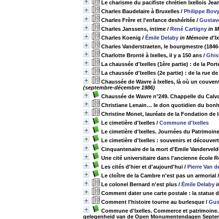
Le charisme du pacifiste chrétien Ixellois Jea
Charles Baudelaire à Bruxelles
/
Philippe Bov
Charles Frère et l'enfance deshéritée
/
Gustav
Charles Janssens, intime
/
René Cartigny
in M
Charles Koenig
/
Émile Delaby
in Mémoire d'Ix
Charles Vanderstraeten, le bourgmestre (1846
Charlotte Brontë à Ixelles, il y a 150 ans
/
Ghis
La chaussée d'Ixelles (1ère partie) : de la Por
La chaussée d'Ixelles (2e partie) : de la rue de
Chaussée de Wavre à Ixelles, là où un couvent
(septembre-décembre 1986)
Chaussée de Wavre n°249. Chappelle du Calvai
Christiane Lenain… le don quotidien du bon
Christine Monet, lauréate de la Fondation de 
Le cimetière d'Ixelles
/
Commune d'Ixelles
Le cimetière d'Ixelles. Journées du Patrimoin
Le cimetière d'Ixelles : souvenirs et découver
Cinquantenaire de la mort d'Emile Vandervelde
Une cité universitaire dans l'ancienne école
Les cités d'hier et d'aujourd'hui
/
Pierre Van 
Le cloître de la Cambre n'est pas un armorial
Le colonel Bernard n'est plus
/
Émile Delaby
i
Comment dater une carte postale : la statue
Comment l'histoire tourne au burlesque
/
Gus
Commune d'Ixelles. Commerce et patrimoine.
gelegenheid van de Open Monumentendagen Septe