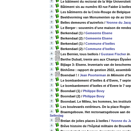
Le bâtiment du rectorat de la Vrije Universite
Bâtiment sis au numéro 83 rue Faider à Ixelle
Les bâtiments de la Croix-Rouge de Belgique
Beeldvorming van Monumenten op de as Univer
Belles demeures d’autrefois
/
Yvonne du Jacq
Le Berger : souvenirs d'une maison de rende
Berkendaal (1)
/
Gemeente Elsene
Berkendaal (2)
/
Gemeente Elsene
Berkendael (1)
/
Commune d'Ixelles
Berkendael (2)
/
Commune d'Ixelles
Les Bernier, tous Ixellois
/
Gustave Fischer
in
Berthe Dubail, trente ans aux Champs Élysées 
Bijlage 3: Elsene. Inventaris van de besche
Binhôme : rapport de gestion 2022, assemblée
Boendael !
/
Jean Poorterman
in Mémoire d'Ixe
Le bombardement d'Ixelles & d'Evere, 7 sept
Le bombardement d'Ixelles et d'Evere le 7 se
Boondael (1)
/
Philippe Bovy
Boondael (2)
/
Philippe Bovy
Boondael. Le Milieu, les hommes, les institut
Les boulevards extérieurs. De la place Rogier 
Braemgebouw. Het rectoraatsgebouw aan de Vr
Selleslag
Brelan de jolies places à Ixelles
/
Yvonne du J
Brève histoire de l'hôpital militaire de Bruxell