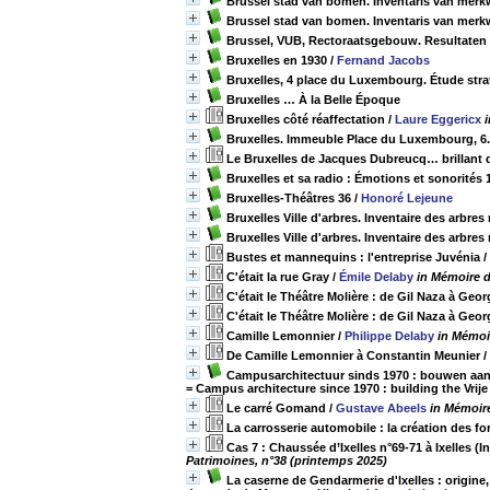
Brussel stad van bomen. Inventaris van merkw
Brussel stad van bomen. Inventaris van merkw
Brussel, VUB, Rectoraatsgebouw. Resultaten 
Bruxelles en 1930
/
Fernand Jacobs
Bruxelles, 4 place du Luxembourg. Étude stra
Bruxelles … À la Belle Époque
Bruxelles côté réaffectation
/
Laure Eggericx
Bruxelles. Immeuble Place du Luxembourg, 6.
Le Bruxelles de Jacques Dubreucq… brillant 
Bruxelles et sa radio : Émotions et sonorités
Bruxelles-Théâtres 36
/
Honoré Lejeune
Bruxelles Ville d'arbres. Inventaire des arbres
Bruxelles Ville d'arbres. Inventaire des arbres 
Bustes et mannequins : l'entreprise Juvénia
/
C'était la rue Gray
/
Émile Delaby
in Mémoire d
C'était le Théâtre Molière : de Gil Naza à Geo
C'était le Théâtre Molière : de Gil Naza à Geo
Camille Lemonnier
/
Philippe Delaby
in Mémoir
De Camille Lemonnier à Constantin Meunier
/
Campusarchitectuur sinds 1970 : bouwen aan de
= Campus architecture since 1970 : building the Vrije
Le carré Gomand
/
Gustave Abeels
in Mémoire
La carrosserie automobile : la création des fo
Cas 7 : Chaussée d’Ixelles n°69-71 à Ixelles (I
Patrimoines, n°38 (printemps 2025)
La caserne de Gendarmerie d'Ixelles : origine,