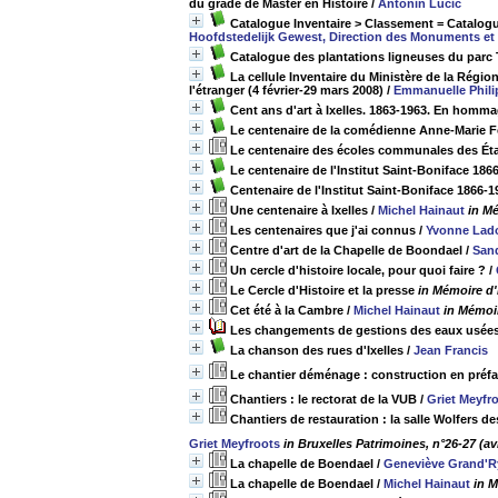
du grade de Master en Histoire
/
Antonin Lucic
Catalogue Inventaire > Classement = Catalog
Hoofdstedelijk Gewest, Direction des Monuments et
Catalogue des plantations ligneuses du parc
La cellule Inventaire du Ministère de la Région 
l'étranger (4 février-29 mars 2008)
/
Emmanuelle Phili
Cent ans d'art à Ixelles. 1863-1963. En homma
Le centenaire de la comédienne Anne-Marie Fer
Le centenaire des écoles communales des Ét
Le centenaire de l'Institut Saint-Boniface 18
Centenaire de l'Institut Saint-Boniface 1866
Une centenaire à Ixelles
/
Michel Hainaut
in Mé
Les centenaires que j'ai connus
/
Yvonne Lado
Centre d'art de la Chapelle de Boondael
/
Sand
Un cercle d'histoire locale, pour quoi faire ?
/
Le Cercle d'Histoire et la presse
in Mémoire d'
Cet été à la Cambre
/
Michel Hainaut
in Mémoir
Les changements de gestions des eaux usées d
La chanson des rues d'Ixelles
/
Jean Francis
Le chantier déménage : construction en préfa
Chantiers : le rectorat de la VUB
/
Griet Meyfr
Chantiers de restauration : la salle Wolfers d
Griet Meyfroots
in Bruxelles Patrimoines, n°26-27 (avr
La chapelle de Boendael
/
Geneviève Grand'R
La chapelle de Boendael
/
Michel Hainaut
in M