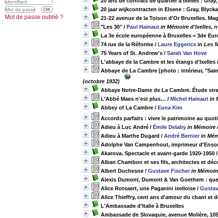
20 ans de contrats de quartier à Ixelles : Gray
20 jaar wijkcontracten in Elsene : Gray, Blycka
Mot de passe oublié ?
21-22 avenue de la Toison d'Or Bruxelles. Mag
"Les 30"
/
Paul Hainaut
in Mémoire d'Ixelles,
La 3e école européenne à Bruxelles = 3de Eur
74 rue de la Réforme
/
Laure Eggericx
in Les 
75 Years of St. Andrew's
/
Sarah Van Hove
L'abbaye de la Cambre et les étangs d'Ixelles
Abbaye de La Cambre [photo : intérieur, "Sain
(octobre 1932)
Abbaye Notre-Dame de La Cambre. Étude stratig
L'Abbé Maes n'est plus…
/
Michel Hainaut
in 
Abbey of La Cambre
/
Euna Kim
Accords parfaits : vivre le patrimoine au quot
Adieu à Luc André
/
Émile Delaby
in Mémoire 
Adieu à Marthe Dugard
/
André Bernier
in Mém
Adolphe Van Campenhout, imprimeur d'Ensor (
Akarova. Spectacle et avant-garde 1920-1950
Alban Chambon et ses fils, architectes et déc
Albert Duchesne
/
Gustave Fischer
in Mémoire
Alexis Dumont, Dumont & Van Goethem : quel
Alice Rotsaert, une Paganini ixelloise
/
Gustav
Alice Thieffry, cent ans d'amour du chant et de
L'Ambassade d'Italie à Bruxelles
Ambassade de Slovaquie, avenue Molière, 1050