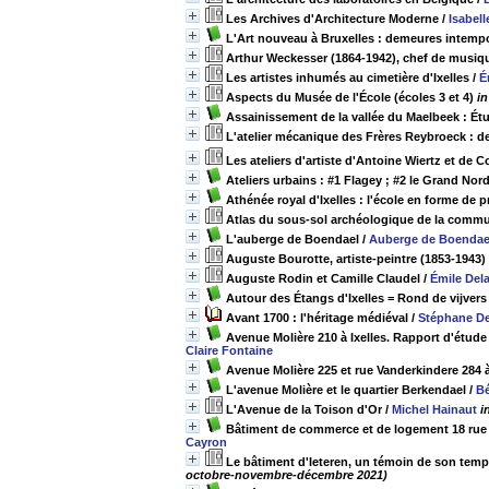
Les Archives d'Architecture Moderne
/
Isabell
L'Art nouveau à Bruxelles : demeures intempo
Arthur Weckesser (1864-1942), chef de musiqu
Les artistes inhumés au cimetière d'Ixelles
/
É
Aspects du Musée de l'École (écoles 3 et 4)
in
Assainissement de la vallée du Maelbeek : Ét
L'atelier mécanique des Frères Reybroeck : 
Les ateliers d'artiste d'Antoine Wiertz et de 
Ateliers urbains : #1 Flagey ; #2 le Grand Nor
Athénée royal d'Ixelles : l'école en forme de 
Atlas du sous-sol archéologique de la commu
L'auberge de Boendael
/
Auberge de Boendae
Auguste Bourotte, artiste-peintre (1853-1943)
Auguste Rodin et Camille Claudel
/
Émile Del
Autour des Étangs d'Ixelles = Rond de vijvers
Avant 1700 : l'héritage médiéval
/
Stéphane D
Avenue Molière 210 à Ixelles. Rapport d'étude 
Claire Fontaine
Avenue Molière 225 et rue Vanderkindere 284 à
L'avenue Molière et le quartier Berkendael
/
Bé
L'Avenue de la Toison d'Or
/
Michel Hainaut
i
Bâtiment de commerce et de logement 18 rue E. 
Cayron
Le bâtiment d'Ieteren, un témoin de son temps
octobre-novembre-décembre 2021)