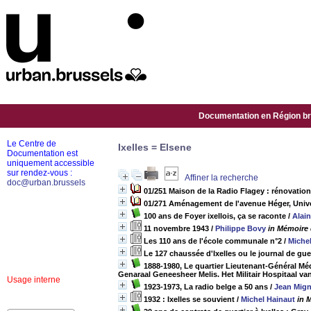
Documentation en Région bru
Le Centre de
Ixelles = Elsene
Documentation est
uniquement accessible
sur rendez-vous :
Affiner la recherche
doc@urban.brussels
01/251 Maison de la Radio Flagey : rénovation
01/271 Aménagement de l'avenue Héger, Univer
100 ans de Foyer ixellois, ça se raconte
/
Alai
11 novembre 1943
/
Philippe Bovy
in Mémoire 
Les 110 ans de l'école communale n°2
/
Miche
Le 127 chaussée d'Ixelles ou le journal de g
1888-1980, Le quartier Lieutenant-Général Méde
Genaraal Geneesheer Melis. Het Militair Hospitaal va
Usage interne
1923-1973, La radio belge a 50 ans
/
Jean Mig
1932 : Ixelles se souvient
/
Michel Hainaut
in 