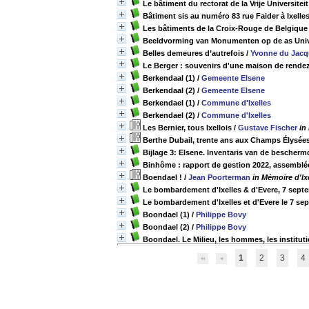
Le bâtiment du rectorat de la Vrije Universite
Bâtiment sis au numéro 83 rue Faider à Ixelle
Les bâtiments de la Croix-Rouge de Belgique
Beeldvorming van Monumenten op de as Univer
Belles demeures d’autrefois
/
Yvonne du Jacq
Le Berger : souvenirs d'une maison de rende
Berkendaal (1)
/
Gemeente Elsene
Berkendaal (2)
/
Gemeente Elsene
Berkendael (1)
/
Commune d'Ixelles
Berkendael (2)
/
Commune d'Ixelles
Les Bernier, tous Ixellois
/
Gustave Fischer
in
Berthe Dubail, trente ans aux Champs Élysées 
Bijlage 3: Elsene. Inventaris van de besche
Binhôme : rapport de gestion 2022, assemblée
Boendael !
/
Jean Poorterman
in Mémoire d'Ixe
Le bombardement d'Ixelles & d'Evere, 7 sept
Le bombardement d'Ixelles et d'Evere le 7 se
Boondael (1)
/
Philippe Bovy
Boondael (2)
/
Philippe Bovy
Boondael. Le Milieu, les hommes, les institut
1
2
3
4