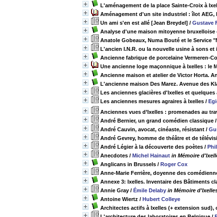
L'aménagement de la place Sainte-Croix à Ixel
Aménagement d'un site industriel : îlot AEG, I
Un ami s'en est allé [Jean Breydel]
/
Gustave 
Analyse d'une maison mitoyenne bruxelloise 
Anatole Gobeaux, Numa Bouté et le Service "M
L'ancien I.N.R. ou la nouvelle usine à sons et
Ancienne fabrique de porcelaine Vermeren-Coc
Une ancienne loge maçonnique à Ixelles : le
Ancienne maison et atelier de Victor Horta. 
L'ancienne maison Des Marez. Avenue des Klau
Les anciennes glacières d'Ixelles et quelques
Les anciennes mesures agraires à Ixelles
/
Egi
Anciennes vues d’Ixelles : promenades au tra
André Bernier, un grand comédien classique
André Cauvin, avocat, cinéaste, résistant
/
Gu
André Gevrey, homme de théâtre et de télévis
André Légier à la découverte des poètes
/
Phi
Anecdotes
/
Michel Hainaut
in Mémoire d'Ixell
Anglicans in Brussels
/
Roger Cox
Anne-Marie Ferrière, doyenne des comédienn
Annexe 3: Ixelles. Inventaire des Bâtiments cl
Annie Gray
/
Émile Delaby
in Mémoire d'Ixelle
Antoine Wiertz
/
Hubert Colleye
Architectes actifs à Ixelles (+ extension sud),
L'architecture des laboratoires en Belgique
/