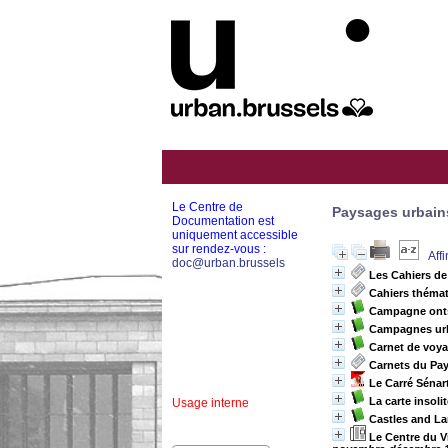
Le Centre de
Paysages urbain
Documentation est
uniquement accessible
sur rendez-vous :
Aff
doc@urban.brussels
Les Cahiers de 
Cahiers théma
Campagne onts
Campagnes ur
Carnet de voyag
Carnets du Pa
Le Carré Sénar
La carte insoli
Usage interne
Castles and La
Le Centre du V