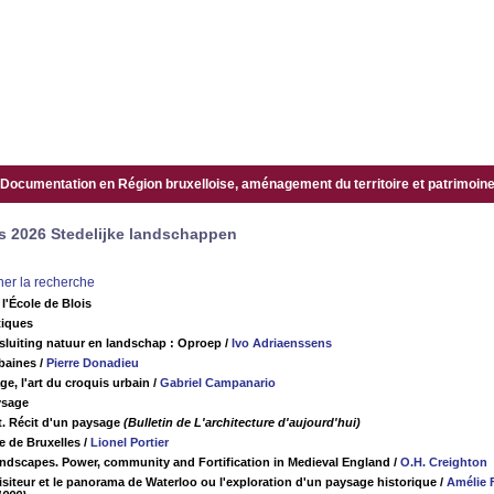
Documentation en Région bruxelloise, aménagement du territoire et patrimoine.
s 2026 Stedelijke landschappen
iner la recherche
l'École de Blois
tiques
luiting natuur en landschap : Oproep
/
Ivo Adriaenssens
baines
/
Pierre Donadieu
e, l'art du croquis urbain
/
Gabriel Campanario
ysage
t. Récit d'un paysage
(Bulletin de L'architecture d'aujourd'hui)
te de Bruxelles
/
Lionel Portier
ndscapes. Power, community and Fortification in Medieval England
/
O.H. Creighton
isiteur et le panorama de Waterloo ou l'exploration d'un paysage historique
/
Amélie 