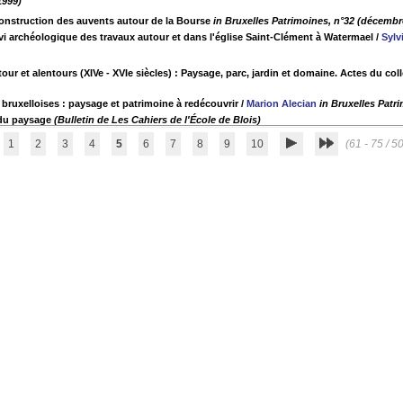
999)
construction des auvents autour de la Bourse
in Bruxelles Patrimoines, n°32 (décembr
ivi archéologique des travaux autour et dans l'église Saint-Clément à Watermael
/
Sylv
our et alentours (XIVe - XVIe siècles) : Paysage, parc, jardin et domaine. Actes du co
bruxelloises : paysage et patrimoine à redécouvrir
/
Marion Alecian
in Bruxelles Patr
 du paysage
(Bulletin de Les Cahiers de l'École de Blois)
1
2
3
4
5
6
7
8
9
10
(61 - 75 / 5