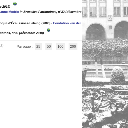
e 2019)
ianne Modrie
in Bruxelles Patrimoines, n°32 (décembre
lloque d'Écaussines-Lalaing (2003)
/
Fondation van der
imoines, n°32 (décembre 2019)
03)
Par page :
25
50
100
200