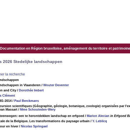
Documentation en Région bruxelloise, aménagement du territoire et patrimoine.
s 2026 Stedelijke landschappen
iner la recherche
andschappen
ndschappen in Vlaanderen
/
Wouter Deventer
n and City
/
Dorothée Imbert
es Clément
781-2014
/
Paul Berckmans
ursion scientifiques (Géographie, géologie, botanique, zoologie) organisées par l'ext
Jean Massart
/
Mme Schouteden-Wery
steenwegen: een te herontdekken landschap en erfgoed
/
Marion Alecian
in Erfgoed B
itale de la Belgique. Les transformations du paysage urbain
/
Y. Leblicq
jour en hiver
/
Nicolas Springael