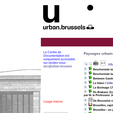
Le Centre de
Paysages urbain
Documentation est
uniquement accessible
sur rendez-vous :
Aff
doc@urban.brussels
Beschermde l
Beschermde la
Between Garde
Le blanc
/
Gill
Le Borinage 1
En Brabant. Exc
par M. le Professeur 
De Brusselse 
Usage interne
Bruxelles, cap
Bruxelles : un 