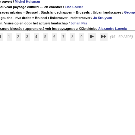
r ouvert
/
Michel Huisman
nouveau paysage culturel … en chantier
/
Lise Coirier
ysages urbains = Brussel : Stadslandschappen = Brussels : Urban landscapes
/
George
e gauche - rive droite = Brussel : linkeroever - rechteroever
/
Jo Struyven
n. Visies op en door het actuele landschap
/
Johan Pas
nature blessée : apprendre à voir les paysages du XXIe siècle
/
Alexandre Lacroix
1
2
3
4
5
6
7
8
9
(46 - 60 / 503)