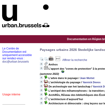
Documentation en Région bru
Le Centre de
Paysages urbains 2026 Stedelijke land
Documentation est
uniquement accessible
sur rendez-vous :
Affiner la recherche
doc@urban.brussels
Anthos
L'apport des "zones de protection" à la prot
(automne 2022)
L'arbre dans le paysage
/
Jean Mottet
L'archéologie du paysage
/
Yannick Devos
De archeologie van het landschap
/
Yannick 
L'archipel des métamorphoses : la transition 
Usage interne
ArchiRès, Réseau des bibliothèques des École
L'architecture d'aujourd'hui
Architecture et démocratie : cinq leçons sur le 