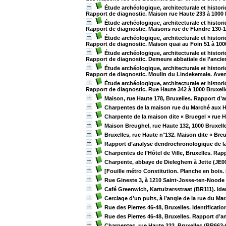
Étude archéologique, architecturale et histori
Rapport de diagnostic. Maison rue Haute 233 à 1000
Étude archéologique, architecturale et histori
Rapport de diagnostic. Maisons rue de Flandre 130-1
Étude archéologique, architecturale et histori
Rapport de diagnostic. Maison quai au Foin 51 à 100
Étude archéologique, architecturale et histori
Rapport de diagnostic. Demeure abbatiale de l’ancie
Étude archéologique, architecturale et histori
Rapport de diagnostic. Moulin du Lindekemale. Ave
Étude archéologique, architecturale et histori
Rapport de diagnostic. Rue Haute 342 à 1000 Bruxel
Maison, rue Haute 178, Bruxelles. Rapport d
Charpentes de la maison rue du Marché aux He
Charpente de la maison dite « Bruegel » rue H
Maison Breughel, rue Haute 132, 1000 Bruxell
Bruxelles, rue Haute n°132. Maison dite « Br
Rapport d’analyse dendrochronologique de la
Charpentes de l’Hôtel de Ville, Bruxelles. 
Charpente, abbaye de Dieleghem à Jette (JE0
[Fouille métro Constitution. Planche en bois.
Rue Gineste 3, à 1210 Saint-Josse-ten-Noode (
Café Greenwich, Kartuizersstraat (BR111). Ide
Cerclage d’un puits, à l’angle de la rue du Ma
Rue des Pierres 46-48, Bruxelles. Identificati
Rue des Pierres 46-48, Bruxelles. Rapport d
Charpentes, rue Haute 233, Bruxelles (BR663