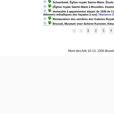
Schaerbeek. Église royale Sainte-Marie. Étude c
[Église royale Sainte-Marie à Bruxelles. Exam
Immeuble à appartement datant de 1930 de l'ar
éléments métalliques des façades à rue]
/
Marianne D
Restauration des verrières des Galeries Royal
Brussel, Museum voor Schone Kunsten. Kleu
1
2
3
4
Mont des Arts 10-13, 1000 Bruxell