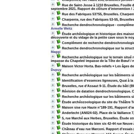
Rue de Saint-Josse à 1210 Bruxelles. Fouille 
septembre 2021. Rapport de clôture d'intervention
/
Rue des Fabriques 53?55, Bruxelles. Charpente
Charpente, rue des Fabriques 53-55, Bruxell
Recherche dendrochronologique - complément 
Armelle Weitz
Étude archéologique et historique des maison
découverte et du vidage de la petite cave sous le n
Complément de recherche dendrochronologique
Recherche dendrochronologique sur la structu
Maggi
Recherche archéologique sur le terrain situé 
impasse du Chapelet/ impasse de la Tête de Bœuf / r
Maison Victor Horta. Bas-reliefs « Les âges de
Dupuy
Recherche archéologique sur les bâtiments si
Identification d’essences ligneuses, Quai à l
Bruxelles, rue d’Assaut 9-11. Étude du bâti (
Révision de datation dendrochronologique. C
Recherche archéologique sur les bâtiments si
Étude archéozoologique du site du Théâtre T
Maison sise rue Haute n°189-191. Rapport d’
Anderlecht (AN024-02). Place de la Vaillance 
5, rue Marché aux Herbes, Bruxelles. Étude s
Étude historique du bien sis 42-44 rue Neuve 
Château d'eau rue Marconi. Rapport d'essais 