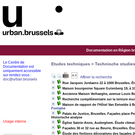
Documentation en Région bru
Le Centre de
Etudes techniques = Technische studie
Documentation est
uniquement accessible
sur rendez-vous :
Affiner la recherche
doc@urban.brussels
Rue Jacques Jordaens 22 à 1000 Bruxelles. Ét
Maison bourgeoise Square Gutenberg 19, à 10
Ancienne Maison Verhaeghe, avenue Louis Ber
Recherche complémentaire sur la tenture mu
Maison de rapport de l’Hôtel Van Eetvelde à B
Fontaine
Palais de Justice, Bruxelles. Façades place Poe
Historische analyse
Usage interne
Église Sainte-Anne, Auderghem. Étude climat
Façades 30 et 32 rue au Beurre, Bruxelles. Ét
Étude des finitions décoratives des façades 28