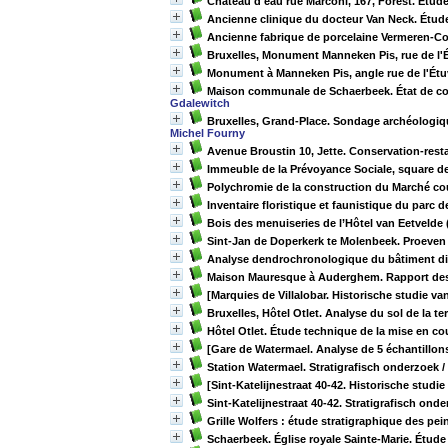
Château d'eau rue Marconi, 167, Forest. Étude
Ancienne clinique du docteur Van Neck. Étude 
Ancienne fabrique de porcelaine Vermeren-Coc
Bruxelles, Monument Manneken Pis, rue de l'
Monument à Manneken Pis, angle rue de l'Étu
Maison communale de Schaerbeek. État de conse
Gdalewitch
Bruxelles, Grand-Place. Sondage archéologique 
Michel Fourny
Avenue Broustin 10, Jette. Conservation-resta
Immeuble de la Prévoyance Sociale, square de
Polychromie de la construction du Marché cou
Inventaire floristique et faunistique du parc d
Bois des menuiseries de l’Hôtel van Eetvelde 
Sint-Jan de Doperkerk te Molenbeek. Proeve
Analyse dendrochronologique du bâtiment dit
Maison Mauresque à Auderghem. Rapport de
[Marquies de Villalobar. Historische studie v
Bruxelles, Hôtel Otlet. Analyse du sol de la te
Hôtel Otlet. Étude technique de la mise en co
[Gare de Watermael. Analyse de 5 échantillons
Station Watermael. Stratigrafisch onderzoek
/
[Sint-Katelijnestraat 40-42. Historische studi
Sint-Katelijnestraat 40-42. Stratigrafisch on
Grille Wolfers : étude stratigraphique des pe
Schaerbeek. Église royale Sainte-Marie. Étud