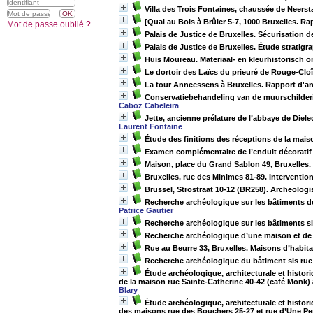
Villa des Trois Fontaines, chaussée de Neersta
[Quai au Bois à Brûler 5-7, 1000 Bruxelles. R
Mot de passe oublié ?
Palais de Justice de Bruxelles. Sécurisation d
Palais de Justice de Bruxelles. Étude stratigr
Huis Moureau. Materiaal- en kleurhistorisch 
Le dortoir des Laïcs du prieuré de Rouge-Clo
La tour Anneessens à Bruxelles. Rapport d'
Conservatiebehandeling van de muurschilderin
Caboz Cabeleira
Jette, ancienne prélature de l’abbaye de Diele
Laurent Fontaine
Étude des finitions des réceptions de la mais
Examen complémentaire de l’enduit décoratif en
Maison, place du Grand Sablon 49, Bruxelles
Bruxelles, rue des Minimes 81-89. Interventio
Brussel, Strostraat 10-12 (BR258). Archeolog
Recherche archéologique sur les bâtiments de 
Patrice Gautier
Recherche archéologique sur les bâtiments si
Recherche archéologique d’une maison et de s
Rue au Beurre 33, Bruxelles. Maisons d’habit
Recherche archéologique du bâtiment sis rue 
Étude archéologique, architecturale et histori
de la maison rue Sainte-Catherine 40-42 (café Monk)
Blary
Étude archéologique, architecturale et histori
des maisons rue des Bouchers 25-27 et rue d’Une Pe