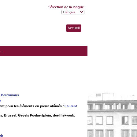
Sélection de la langue
Accueil
..
r Berckmans
r
ment pour les éléments en pierre abîmés
/
Laurent
eis, Brussel. Gevels Poelaertplein, deel hekwerk.
ob