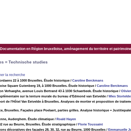
Documentation en Région bruxelloise, aménagement du territoire et patrimoine.
es = Technische studies
iner la recherche
rdaens 22 à 1000 Bruxelles. Étude historique
/
Caroline Berckmans
ise Square Gutenberg 19, à 1000 Bruxelles. Étude historique
/
Caroline Berckmans
n Verhaeghe, avenue Louis Bertrand 43 à 1030 Schaerbeek. Étude historique
/
Olivie
plémentaire sur la tenture murale du bureau d’Edmond van Eetvelde
/
Wies Stortelde
ort de l’Hôtel Van Eetvelde à Bruxelles. Analyses de mortier et proposition de traite
ce, Bruxelles. Façades place Poelaert, parties grilles. Analyse historique = Justitiepal
Anne, Auderghem. Étude climatique
/
Roald Hayen
2 rue au Beurre, Bruxelles. Étude stratigraphique
/
Florie Toussaint
ions décoratives des façades 28, 30, 32, rue au Beurre, 1000 Bruxelles
/
Emmanuelle J