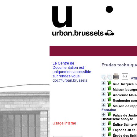
Le Centre de
Etudes techniqu
Documentation est
uniquement accessible
sur rendez-vous :
Aff
doc@urban.brussels
Rue Jacques Jo
Maison bourgeo
Ancienne Maiso
Recherche com
Maison de rapp
Fontaine
Palais de Justi
Historische analyse
Usage interne
Église Sainte-
Façades 30 et 3
Étude des finit