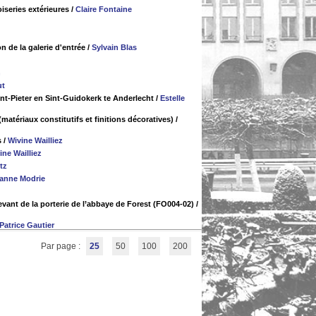
iseries extérieures
/
Claire Fontaine
n de la galerie d'entrée
/
Sylvain Blas
n
ut
nt-Pieter en Sint-Guidokerk te Anderlecht
/
Estelle
matériaux constitutifs et finitions décoratives)
/
s
/
Wivine Wailliez
ine Wailliez
tz
ianne Modrie
vant de la porterie de l’abbaye de Forest (FO004-02)
/
Patrice Gautier
Par page :
25
50
100
200