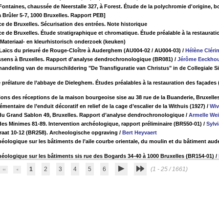
 Fontaines, chaussée de Neerstalle 327, à Forest. Étude de la polychromie d'origine, bo
à Brûler 5-7, 1000 Bruxelles. Rapport PEB]
ce de Bruxelles. Sécurisation des entrées. Note historique
ce de Bruxelles. Étude stratigraphique et chromatique. Étude préalable à la restauratio
Materiaal- en kleurhistorisch onderzoek (keuken)
 Laïcs du prieuré de Rouge-Cloître à Auderghem (AU004-02 / AU004-03)
/
Hélène Cléri
sens à Bruxelles. Rapport d'analyse dendrochronologique (BR081)
/
Jérôme Eeckho
andeling van de muurschildering "De Transfiguratie van Christus" in de Collegiale Si
 prélature de l’abbaye de Dieleghem. Études préalables à la restauration des façades (
tions des réceptions de la maison bourgeoise sise au 38 rue de la Buanderie, Bruxelle
ntaire de l’enduit décoratif en relief de la cage d’escalier de la Withuis (1927)
/
Wiv
du Grand Sablon 49, Bruxelles. Rapport d’analyse dendrochronologique
/
Armelle Wei
 des Minimes 81-89. Intervention archéologique, rapport préliminaire (BR550-01)
/
Sylv
traat 10-12 (BR258). Archeologische opgraving
/
Bert Heyvaert
éologique sur les bâtiments de l’aile courbe orientale, du moulin et du bâtiment aude
éologique sur les bâtiments sis rue des Bogards 34-40 à 1000 Bruxelles (BR154-01)
/
1
2
3
4
5
6
(1 - 25 / 1661)