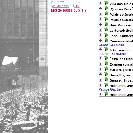
Villa des Trois
[Quai au Bois 
Mot de passe oublié ?
Palais de Justi
Palais de Justi
Huis Moureau. 
Le dortoir des
La tour Annees
Conservatiebeh
Caboz Cabeleira
Jette, ancienne
Laurent Fontaine
Étude des fini
Examen compléme
Maison, place 
Bruxelles, rue
Brussel, Stros
Recherche arch
Patrice Gautier
Recherche arch