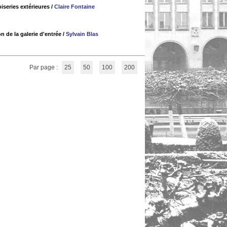
iseries extérieures
/
Claire Fontaine
n de la galerie d'entrée
/
Sylvain Blas
n
Par page :
25
50
100
200