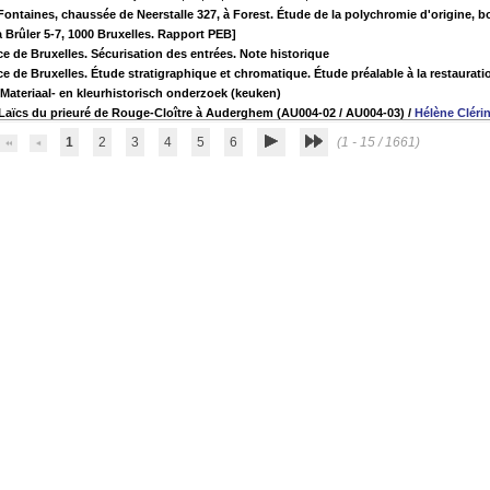
 Fontaines, chaussée de Neerstalle 327, à Forest. Étude de la polychromie d'origine, bo
à Brûler 5-7, 1000 Bruxelles. Rapport PEB]
ce de Bruxelles. Sécurisation des entrées. Note historique
ce de Bruxelles. Étude stratigraphique et chromatique. Étude préalable à la restauratio
Materiaal- en kleurhistorisch onderzoek (keuken)
 Laïcs du prieuré de Rouge-Cloître à Auderghem (AU004-02 / AU004-03)
/
Hélène Cléri
1
2
3
4
5
6
(1 - 15 / 1661)