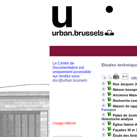
Le Centre de
Etudes techniqu
Documentation est
uniquement accessible
sur rendez-vous :
Aff
doc@urban.brussels
Rue Jacques Jo
Maison bourgeo
Ancienne Maiso
Recherche com
Maison de rapp
Fontaine
Palais de Justi
Historische analyse
Usage interne
Église Sainte-
Façades 30 et 3
Étude des finit