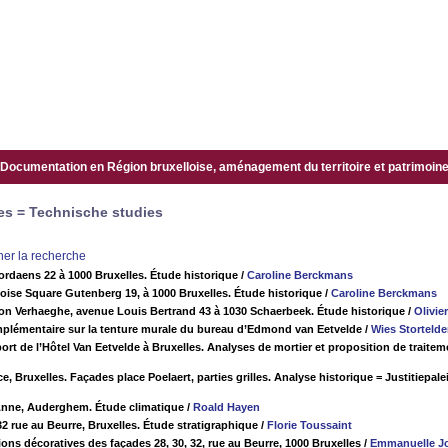
Documentation en Région bruxelloise, aménagement du territoire et patrimoine.
es = Technische studies
iner la recherche
rdaens 22 à 1000 Bruxelles. Étude historique
/
Caroline Berckmans
ise Square Gutenberg 19, à 1000 Bruxelles. Étude historique
/
Caroline Berckmans
n Verhaeghe, avenue Louis Bertrand 43 à 1030 Schaerbeek. Étude historique
/
Olivie
plémentaire sur la tenture murale du bureau d’Edmond van Eetvelde
/
Wies Stortelde
ort de l’Hôtel Van Eetvelde à Bruxelles. Analyses de mortier et proposition de traite
ce, Bruxelles. Façades place Poelaert, parties grilles. Analyse historique = Justitiepal
Anne, Auderghem. Étude climatique
/
Roald Hayen
2 rue au Beurre, Bruxelles. Étude stratigraphique
/
Florie Toussaint
ions décoratives des façades 28, 30, 32, rue au Beurre, 1000 Bruxelles
/
Emmanuelle J