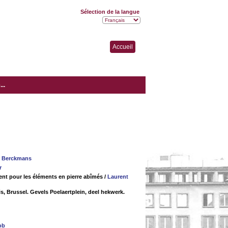
Sélection de la langue
Accueil
..
r Berckmans
r
ment pour les éléments en pierre abîmés
/
Laurent
eis, Brussel. Gevels Poelaertplein, deel hekwerk.
ob