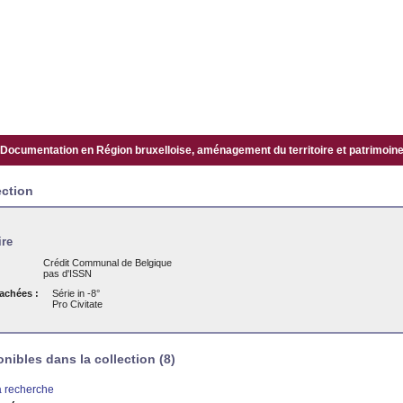
Documentation en Région bruxelloise, aménagement du territoire et patrimoine.
ection
ire
Crédit Communal de Belgique
pas d'ISSN
tachées :
Série in -8°
Pro Civitate
ibles dans la collection (8)
la recherche