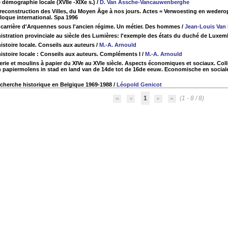
 démographie locale (XVIIe -XIXe s.)
/
D. Van Assche-Vancauwenberghe
 reconstruction des Villes, du Moyen Âge à nos jours. Actes = Verwoesting en wede
loque international. Spa 1996
 carrière d'Arquennes sous l'ancien régime. Un métier. Des hommes
/
Jean-Louis Van 
istration provinciale au siècle des Lumières: l'exemple des états du duché de Luxe
istoire locale. Conseils aux auteurs
/
M.-A. Arnould
histoire locale : Conseils aux auteurs. Compléments I
/
M.-A. Arnould
erie et moulins à papier du XIVe au XVIe siècle. Aspects économiques et sociaux. Coll
n papiermolens in stad en land van de 14de tot de 16de eeuw. Economische en sociale
echerche historique en Belgique 1969-1988
/
Léopold Genicot
1
(1 - 8 / 8)