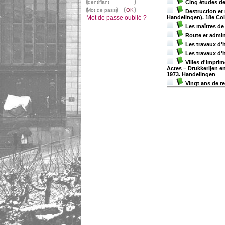
Cinq études de
Destruction et
Mot de passe oublié ?
Handelingen). 18e Col
Les maîtres de
Route et admin
Les travaux d'h
Les travaux d'
Villes d'imprim
Actes = Drukkerijen e
1973. Handelingen
Vingt ans de r