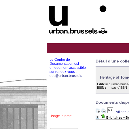
Le Centre de
Détail d'une coll
Documentation est
uniquement accessible
sur rendez-vous :
doc@urban.brussels
Heritage of Tom
Editeur :
urban.bruss
ISSN :
pas d'ISSN
Documents dispon
Affiner 
Usage interne
Brigittines = Br