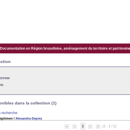
Documentation en Région bruxelloise, aménagement du territoire et patrimoine.
ection
orrow
els
ibles dans la collection (1)
la recherche
igittinen
/
Alexandra Deprez
1
(1 - 1 / 1)